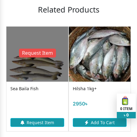
Related Products
Request Item
Sea Baila Fish
Hilsha 1kg+
2950৳
0
ITEM
0
৳
Request Item
Add To Cart