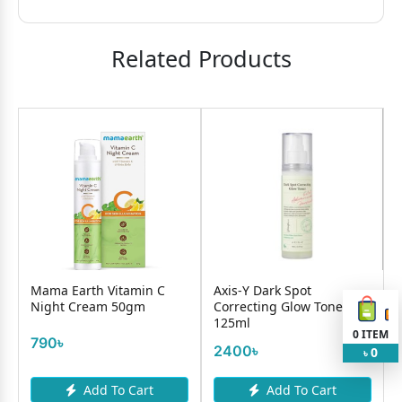
Related Products
Mama Earth Vitamin C
Axis-Y Dark Spot
Night Cream 50gm
Correcting Glow Toner
125ml
0
ITEM
790৳
2400৳
0
৳
Add To Cart
Add To Cart