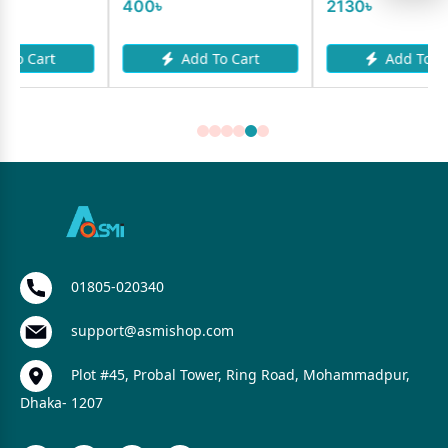
0৳
2130৳
1050৳
Add To Cart
Add To Cart
01805-020340
support@asmishop.com
Plot #45, Probal Tower, Ring Road, Mohammadpur,
Dhaka- 1207