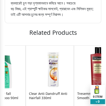
ব্যবহারেই চুল পড়া দৃশ্যমানভাবে কমিয়ে আনে। সবচেয়ে
বড় বিষয়, এই শ্যাম্পুটি ক্ষতিকর সালফেট, প্যারাবেন এবং সিলিকন মুক্ত;
তাই এটি আপনার চুলের জন্য সম্পূর্ণ নিরাপদ।
Related Products
ar Anti Dandruff Anti
Tresemme Keratin
Tresemm
0
ITEM
rfall 330ml
Smooth Shampoo 685ml
Peptideb
0
Shampoo
৳